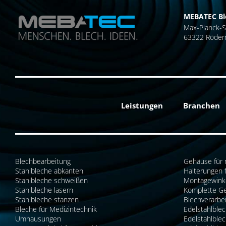
MEBATEC Bl
Max-Planck-S
63322 Röder
Leistungen
Branchen
Blechbearbeitung
Gehäuse für 
Stahlbleche abkanten
Halterungen 
Stahlbleche schweißen
Montagewinke
Stahlbleche lasern
Komplette G
Stahlbleche stanzen
Blechverarbe
Bleche für Medizintechnik
Edelstahlble
Umhausungen
Edelstahlble