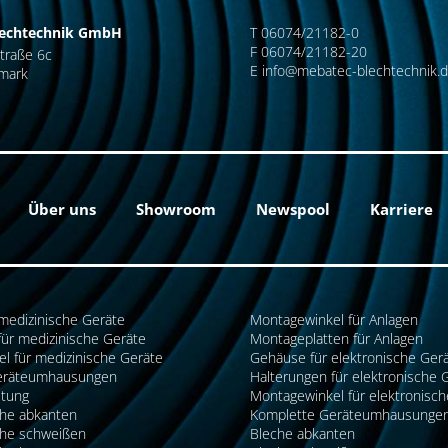
echtechnik GmbH
T 06074/21182-0
F 06074/21182-20
traße 6c
E
info@mebatec-blechtechnik.
mark
Über uns
Showroom
Newspool
Karriere
medizinische Geräte
Montagewinkel für Anlagen
für medizinische Geräte
Montageplatten für Anlagen
l für medizinische Geräte
Gehäuse für elektronische Ger
eräteumhausungen
Halterungen für elektronische 
itung
Montagewinkel für elektronisch
che abkanten
Komplette Geräteumhausunge
che schweißen
Bleche abkanten