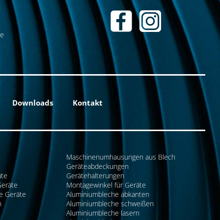
de
Downloads
Kontakt
Maschinenumhausungen aus Blech
Geräteabdeckungen
äte
Gerätehalterungen
Geräte
Montagewinkel für Geräte
e Geräte
Aluminiumbleche abkanten
n
Aluminiumbleche schweißen
Aluminiumbleche lasern